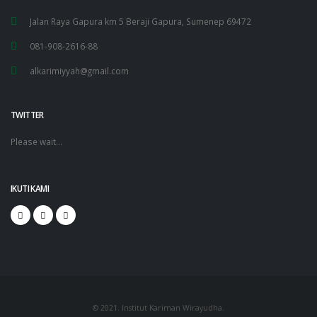
Jalan Raya Gapura km 5 Beraji Gapura, Sumenep 69472
081-908-2616-88
alkarimiyyah@gmail.com
TWITTER
Please wait...
IKUTI KAMI
© 2021. Institut Kariman Wirayudha.