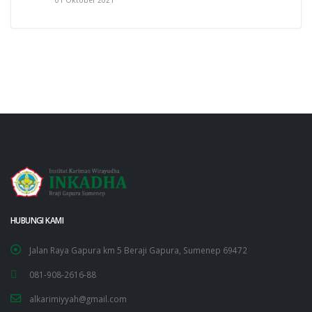
HUBUNGI KAMI
Jalan Raya Gapura km 5 Beraji Gapura, Sumenep 69472
081-908-2616-88
alkarimiyyah@gmail.com