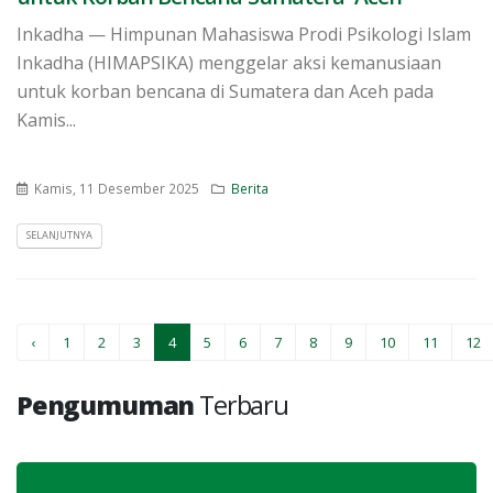
Inkadha — Himpunan Mahasiswa Prodi Psikologi Islam
Inkadha (HIMAPSIKA) menggelar aksi kemanusiaan
untuk korban bencana di Sumatera dan Aceh pada
Kamis...
Kamis, 11 Desember 2025
Berita
SELANJUTNYA
‹
1
2
3
4
5
6
7
8
9
10
11
12
Pengumuman
Terbaru