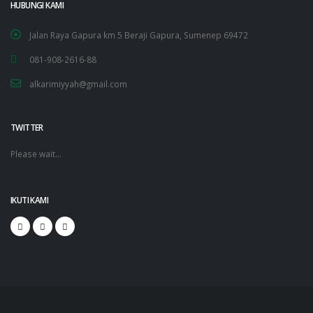
HUBUNGI KAMI
Jalan Raya Gapura km 5 Beraji Gapura, Sumenep 69472
081-908-2616-88
alkarimiyyah@gmail.com
TWITTER
Please wait...
IKUTI KAMI