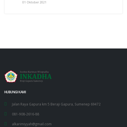
01 Oktober 2021
HUBUNGI KAMI
Jalan Raya Gapura km 5 Beraji Gapura, Sumenep 69472
081-908-2616-88
alkarimiyyah@gmail.com