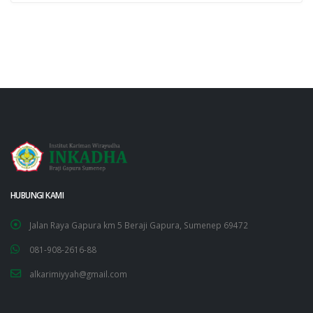
HUBUNGI KAMI
Jalan Raya Gapura km 5 Beraji Gapura, Sumenep 69472
081-908-2616-88
alkarimiyyah@gmail.com